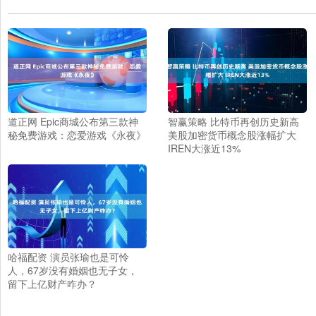
道正网 Epic商城公布第三款神
智赢策略 比特币再创历史新高
秘免费游戏：恋爱游戏《永夜》
美股加密货币概念股涨幅扩大
IREN大涨近13%
哈福配资 演员张瑜也是可怜
人，67岁没有婚姻也无子女，
留下上亿财产咋办？