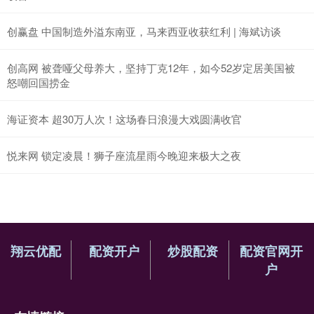
创赢盘 中国制造外溢东南亚，马来西亚收获红利 | 海斌访谈
创高网 被聋哑父母养大，坚持丁克12年，如今52岁定居美国被
怒嘲回国捞金
海证资本 超30万人次！这场春日浪漫大戏圆满收官
悦来网 锁定凌晨！狮子座流星雨今晚迎来极大之夜
翔云优配
配资开户
炒股配资
配资官网开
户