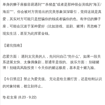
单身的狮子座极容易遇到**“杀猪盘”或者是那种很会演戏的“海王/
海后”**。你会被对方营造出的完美形象深深吸引，觉得这就是真
爱，其实对方可能只是想骗你的钱或者骗你的色。有伴侣的狮子
座，可能会沉迷于某种爱好（比如游戏、追剧、赌博）而忽略了
现实生活，甚至为此挥霍金钱。
【避坑指南】
恋爱方面： 遇到太完美的人，先问问自己“凭什么”。如果一段关
系进展太快、太像偶像剧，那通常是假的。 娱乐方面： 别碰赌
博！别碰高风险投资！今天你的赌运极差，基本是十赌九输。
【今日禁忌】禁止为爱充值。 无论是给主播打赏，还是给刚认识
的对象转账，都立刻停止。
♍ 处女座 (8.23 - 9.22)