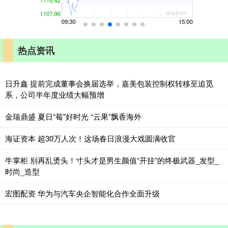
热点资讯
日升鑫 提前完成董事会换届选举，嘉美包装控制权转移至追觅
系，公司半年度业绩大幅预增
金瑞鼎盛 夏日“莓”好时光 “云果”飘香海外
海证资本 超30万人次！这场春日浪漫大戏圆满收官
牛掌柜 别再乱烫头！寸头才是男生颜值“开挂”的终极武器_发型_
时尚_造型
宏图配资 华为与汽车央企智能化合作全面升级