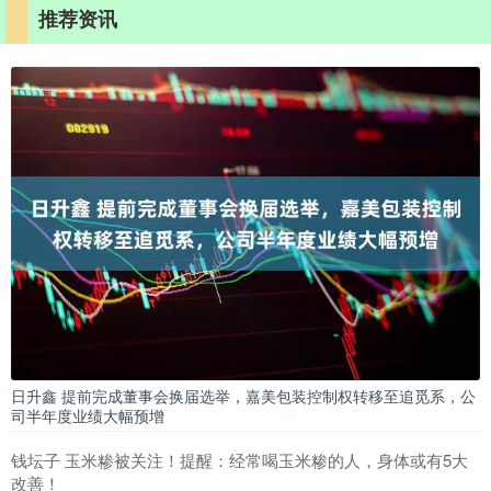
推荐资讯
日升鑫 提前完成董事会换届选举，嘉美包装控制权转移至追觅系，公
司半年度业绩大幅预增
钱坛子 玉米糁被关注！提醒：经常喝玉米糁的人，身体或有5大
改善！