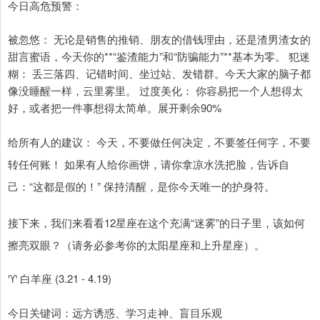
今日高危预警：
被忽悠： 无论是销售的推销、朋友的借钱理由，还是渣男渣女的
甜言蜜语，今天你的**“鉴渣能力”和“防骗能力”**基本为零。 犯迷
糊： 丢三落四、记错时间、坐过站、发错群。今天大家的脑子都
像没睡醒一样，云里雾里。 过度美化： 你容易把一个人想得太
好，或者把一件事想得太简单。展开剩余90%
给所有人的建议： 今天，不要做任何决定，不要签任何字，不要
转任何账！ 如果有人给你画饼，请你拿凉水洗把脸，告诉自
己：“这都是假的！” 保持清醒，是你今天唯一的护身符。
接下来，我们来看看12星座在这个充满“迷雾”的日子里，该如何
擦亮双眼？（请务必参考你的太阳星座和上升星座）。
♈ 白羊座 (3.21 - 4.19)
今日关键词：远方诱惑、学习走神、盲目乐观