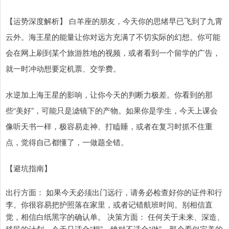
【运势深度解析】 白羊座的朋友，今天你的思绪早已飞到了九霄
云外。海王星的能量让你对远方充满了不切实际的幻想。你可能
会在网上刷到某个旅游胜地的视频，或者看到一个留学的广告，
就一时冲动想要定机票、交学费。
水逆加上海王星的影响，让你今天的判断力极差。你看到的那
些“美好”，可能只是滤镜下的产物。如果你是学生，今天上课会
像听天书一样，极容易走神、打瞌睡，或者在复习时抓不住重
点，觉得自己都懂了，一做题全错。
【避坑指南】
出行方面： 如果今天必须出门远行，请务必检查好你的证件和行
李。你很容易把护照落在家里，或者记错航班时间。别相信直
觉，相信白纸黑字的确认单。 决策方面： 任何关于未来、深造、
移民的计划，今天只适合“想”，绝对不适合“做”。那个看似完美的