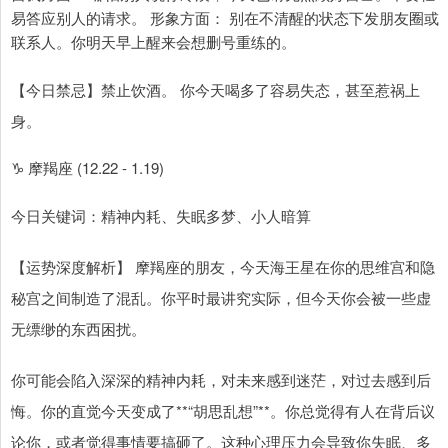
易答应别人的请求。 形象方面： 别在不清醒的状态下发朋友圈或
联系人。你明天早上醒来会想删号重练的。
【今日禁忌】禁止饮酒。 你今天喝多了容易失态，甚至惹祸上
身。
♑ 摩羯座 (12.22 - 1.19)
今日关键词：精神内耗、失眠多梦、小人暗算
【运势深度解析】 摩羯座的朋友，今天海王星在你的思维宫和隐
秘宫之间制造了混乱。你平时最讲究实际，但今天你会被一些虚
无缥缈的东西困扰。
你可能会陷入深深的精神内耗，对未来感到迷茫，对过去感到后
悔。你的直觉今天变成了**“胡思乱想”**。你总觉得有人在背后议
论你，或者觉得事情要搞砸了。这种心理压力会导致你失眠、多