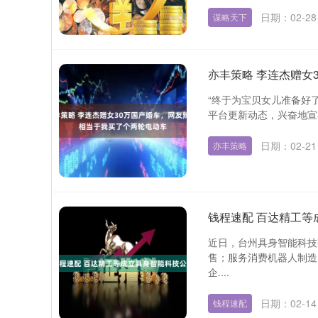
日期：02-28
谋略天下
亦丰策略 李连杰赠女
“终于为宝贝女儿准备好
平台更新动态，兴奋地宣
日期：02-21
亦丰策略
钱程速配 百达精工等
近日，台州具身智能科技
售；服务消费机器人制造
企....
日期：02-14
钱程速配