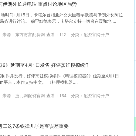
与伊朗外长通电话 重点讨论地区局势
当地时间1月15日，卡塔尔首相兼外交大臣穆罕默德与伊朗外长阿拉
势进行讨论。 穆罕默德表示，卡塔尔支持一切旨在缓和地....
来源：东方财富配资网
查看：
112
分类：
配资官网开户
器2》延期至4月1日发售 好评烹饪模拟续作
udio工作室制作并发行，好评烹饪模拟续作《料理模拟器2》延期至4月1日
m平台，本作支持中文。 《料理模拟器....
来源：捷元网配资官网
查看：
164
分类：
配资官网开户
进二这7条铁律几乎是零误差重要