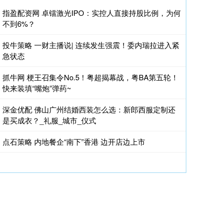
指盈配资网 卓镭激光IPO：实控人直接持股比例，为何
不到6%？
投牛策略 一财主播说| 连续发生强震！委内瑞拉进入紧
急状态
抓牛网 梗王召集令No.5！粤超揭幕战，粤BA第五轮！
快来装填“嘴炮”弹药~
深金优配 佛山广州结婚西装怎么选：新郎西服定制还
是买成衣？_礼服_城市_仪式
点石策略 内地餐企“南下”香港 边开店边上市