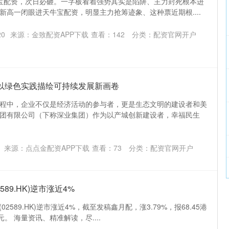
宝配资，次日必砸。一字板看着强势其实是陷阱、主力封死根本进
日新高一闭眼进天牛宝配资，明显主力抢筹迹象、这种票近期根....
20
来源：金致配资APP下载
查看：
142
分类：
配资官网开户
：以绿色实践描绘可持续发展新画卷
程中，企业不仅是经济活动的参与者，更是生态文明的建设者和美
团有限公司（下称深业集团）作为以产城创新建设者，幸福民生
来源：点点金配资APP下载
查看：
73
分类：
配资官网开户
589.HK)逆市涨近4%
02589.HK)逆市涨近4%，截至发稿鑫月配，涨3.79%，报68.45港
元。 海量资讯、精准解读，尽....