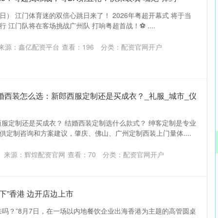
5日） 江门体育迷的双倍心跳日来了！ 2026年粤超开幕式 将于当
深证成指
14311.01
02%
200.89
1.42%
 江门队将在客场挑战广州队 打响粤超首战！⚽ ....
来源：鑫亿配资平台
查看：
196
分类：
配资官网开户
婚西装怎么选：新郎西服定制还是买成衣？_礼服_城市_仪
西服定制还是买成衣？ 结婚西装定制选什么款式？ 绅客定制是专业
供定制咨询和方案建议，肇庆、佛山、广州定制西装上门量体....
来源：辉煌配资官网
查看：
70
分类：
配资官网开户
下”香港 边开店边上市
来吗？”8月7日，在一场以内地餐饮企业出海香港为主题的高管圆桌