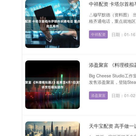
中祥配资 卡塔尔首相
△穆罕默德（资料图） 
格齐通电话，重点就地区局
日期：01-16
中祥配资
添盈聚富 《料理模拟
Big Cheese St
发售添盈聚富，登陆Stea
日期：01-02
添盈聚富
天牛宝配资 高手做一