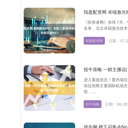
指盈配资网 卓镭激光
《投资者网》张伟 7月，
名单‌，北京卓镭激光技术股
日期：07-
指盈配资网
投牛策略 一财主播说
进入紧急状态！委内瑞拉
加拉加斯主要国际机场关
馆，....
日期：06-28
投牛策略
抓牛网 梗王召集令No