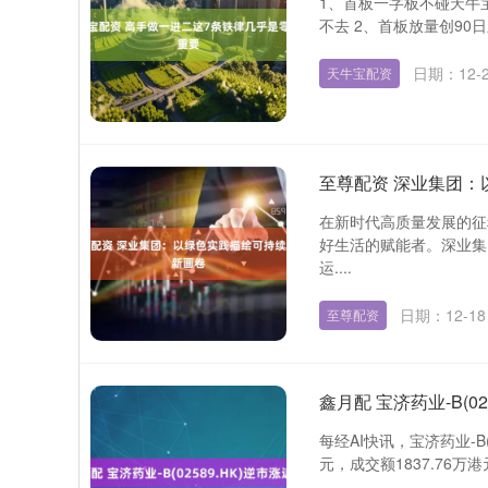
1、首板一字板不碰天牛
不去 2、首板放量创90
日期：12-
天牛宝配资
至尊配资 深业集团
在新时代高质量发展的征
好生活的赋能者。深业集
运....
日期：12-18
至尊配资
鑫月配 宝济药业-B(02
每经AI快讯，宝济药业-B(
元，成交额1837.76万港