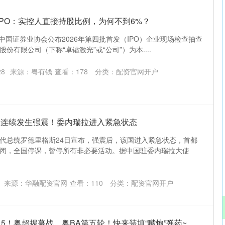
IPO：实控人直接持股比例，为何不到6%？
中国证券业协会公布‌2026年第四批首发（IPO）企业现场检查抽查
份有限公司（下称“卓镭激光”或“公司”）为本....
28
来源：粤有钱
查看：
178
分类：
配资官网开户
| 连续发生强震！委内瑞拉进入紧急状态
代总统罗德里格斯24日宣布，强震后，该国进入紧急状态，首都
闭，全国停课，暂停所有非必要活动。据中国驻委内瑞拉大使
来源：华融配资官网
查看：
110
分类：
配资官网开户
.5！粤超揭幕战，粤BA第五轮！快来装填“嘴炮”弹药~