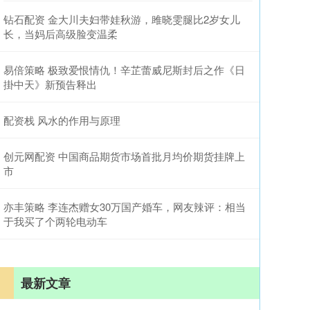
钻石配资 金大川夫妇带娃秋游，雎晓雯腿比2岁女儿
长，当妈后高级脸变温柔
易倍策略 极致爱恨情仇！辛芷蕾威尼斯封后之作《日
掛中天》新预告释出
配资栈 风水的作用与原理
创元网配资 中国商品期货市场首批月均价期货挂牌上
市
亦丰策略 李连杰赠女30万国产婚车，网友辣评：相当
于我买了个两轮电动车
最新文章