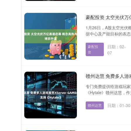
豪配投资 太空光伏万
1月26日，A股太空光伏
据中心及产能目标的表态
日期：02-
豪配投
资
07
赣州达慧 免费多人游戏服
专门免费提供给游戏玩家的
《Hytale》赣州达慧，
日期：01-30
赣州达慧