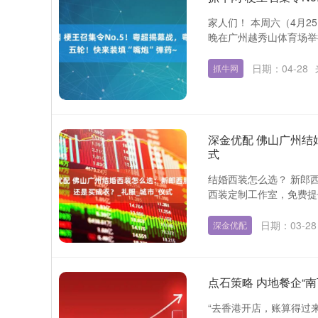
家人们！ 本周六（4月2
上证指数
3940.04
.40
2.13%
39.68
1.
晚在广州越秀山体育场举行
日期：04-28
抓牛网
深金优配 佛山广州结
式
结婚西装怎么选？ 新郎
西装定制工作室，免费提
日期：03-28
深金优配
点石策略 内地餐企“南
“去香港开店，账算得过