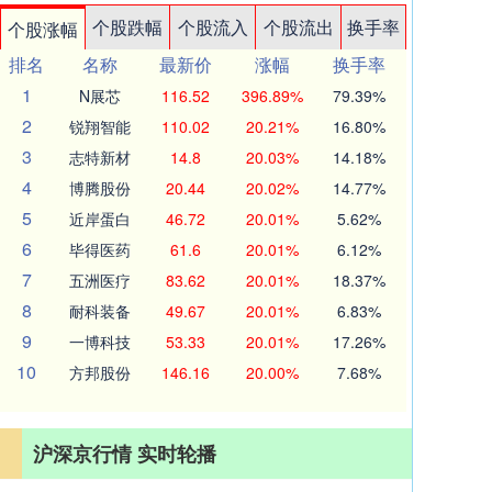
个股跌幅
个股流入
个股流出
换手率
个股涨幅
排名
名称
最新价
涨幅
换手率
1
N展芯
116.52
396.89%
79.39%
2
锐翔智能
110.02
20.21%
16.80%
3
志特新材
14.8
20.03%
14.18%
4
博腾股份
20.44
20.02%
14.77%
5
近岸蛋白
46.72
20.01%
5.62%
6
毕得医药
61.6
20.01%
6.12%
7
五洲医疗
83.62
20.01%
18.37%
8
耐科装备
49.67
20.01%
6.83%
9
一博科技
53.33
20.01%
17.26%
10
方邦股份
146.16
20.00%
7.68%
沪深京行情 实时轮播