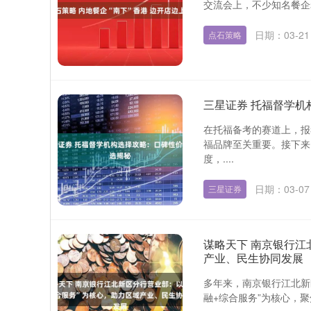
交流会上，不少知名餐企老
日期：03-21
点石策略
三星证券 托福督学
在托福备考的赛道上，报
福品牌至关重要。接下来
度，....
日期：03-07
三星证券
谋略天下 南京银行江
产业、民生协同发展
多年来，南京银行江北新
融+综合服务”为核心，聚