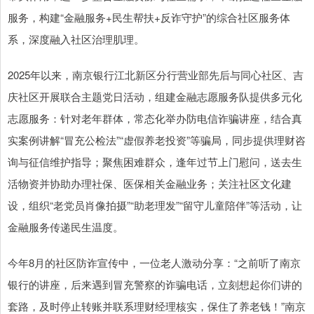
服务，构建“金融服务+民生帮扶+反诈守护”的综合社区服务体
系，深度融入社区治理肌理。
2025年以来，南京银行江北新区分行营业部先后与同心社区、吉
庆社区开展联合主题党日活动，组建金融志愿服务队提供多元化
志愿服务：针对老年群体，常态化举办防电信诈骗讲座，结合真
实案例讲解“冒充公检法”“虚假养老投资”等骗局，同步提供理财咨
询与征信维护指导；聚焦困难群众，逢年过节上门慰问，送去生
活物资并协助办理社保、医保相关金融业务；关注社区文化建
设，组织“老党员肖像拍摄”“助老理发”“留守儿童陪伴”等活动，让
金融服务传递民生温度。
今年8月的社区防诈宣传中，一位老人激动分享：“之前听了南京
银行的讲座，后来遇到冒充警察的诈骗电话，立刻想起你们讲的
套路，及时停止转账并联系理财经理核实，保住了养老钱！”南京