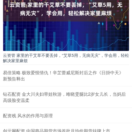
云资管 家里的干艾草不要丢掉，“艾草5用，无病无灾”，学会用，轻松
解决家里麻烦
易倍策略 极致爱恨情仇！辛芷蕾威尼斯封后之作《日掛中天》
新预告释出
钻石配资 金大川夫妇带娃秋游，雎晓雯腿比2岁女儿长，当妈后
高级脸变温柔
配资栈 风水的作用与原理
创元网配资 中国商品期货市场首批月均价期货挂牌上市