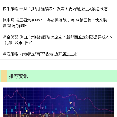
投牛策略 一财主播说| 连续发生强震！委内瑞拉进入紧急状态
抓牛网 梗王召集令No.5！粤超揭幕战，粤BA第五轮！快来装
填“嘴炮”弹药~
深金优配 佛山广州结婚西装怎么选：新郎西服定制还是买成衣？
_礼服_城市_仪式
点石策略 内地餐企“南下”香港 边开店边上市
推荐资讯