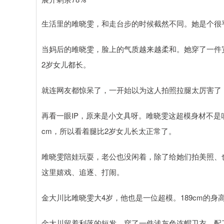
生活里的雎晓雯，和走台步的时候截然不同。她是个很
当妈后的雎晓雯，脸上的气质越来越柔和。她穿了一件
2岁女儿都长。
就连网友都惊呆了，一开始以为这人拍照拉腿太厉害了
再看一眼IP，原来是小文具呀。雎晓雯这超模身材不是吹
cm，所以看着腿比2岁女儿长太正常了。
雎晓雯陪娃玩耍，老公也没闲着，除了给她们拍美照、
这里嬉戏、追逐、打闹。
金大川比雎晓雯大4岁，他也是一位超模。189cm的
金大川留着利落的短发，穿了一件浅灰色连帽卫衣、配