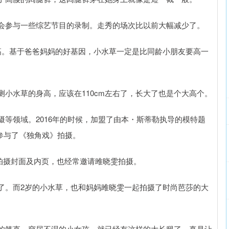
会参与一些综艺节目的录制。走秀的场次比以前大幅减少了。
高。基于爸爸妈妈的好基因，小水草一定是比同龄小朋友要高一
测小水草的身高，应该在110cm左右了，长大了也是个大高个。
等领域。2016年的时候，加盟了由本・斯蒂勒执导的模特题
参与了《独角戏》拍摄。
名杂志拍摄封面及内页，也经常邀请雎晓雯拍摄。
了。而2岁的小水草，也和妈妈雎晓雯一起拍摄了时尚芭莎的大
的笔直。穿尿不湿的小女孩，就已经有这样的大长腿了，真是让