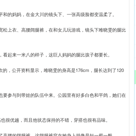
平和的妈妈，在金大川的镜头下、一张高级脸都变温柔了。
宽松上衣、高腰阔腿裤，在和女儿玩游戏，镜头下雎晓雯的腿比
，看起来一米八的样子，这巨人妈妈的腿比孩子都要长。
的，公开资料显示，雎晓雯的身高是176cm，腿长达到了120
也要参与到带娃的队伍中来。公园里有好多白色和平鸽，她们在
身高也很优越，而且他状态保持的不错，穿搭也很有品味。
了高腰的阔腿裤，这阔腿裤穿在她身上就像是短一截一般。