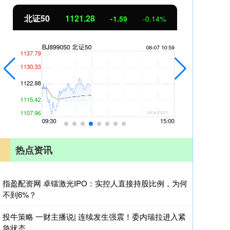
北证50
1121.28
创
-1.59
-0.14%
热点资讯
指盈配资网 卓镭激光IPO：实控人直接持股比例，为何
不到6%？
投牛策略 一财主播说| 连续发生强震！委内瑞拉进入紧
急状态