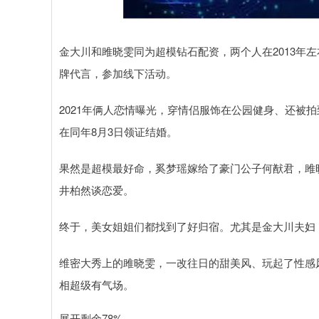
深证成指
14261.46
.22
0.31%
151.34
1
金大川和雎晓雯同为超模钻石配资，两个人在2013年
牌代言，参加线下活动。
2021年俩人恋情曝光，穿情侣服饰在公园健身、还被拍
在同年8月3日领证结婚。
果然是超模最好命，奚梦瑶嫁给了豪门公子何猷君，雎
井柏然谈恋爱。
终于，美女姐姐们都找到了好归宿。尤其是金大川夫妇
维密大秀上的雎晓雯，一改往日的甜美风、玩起了性感
相超级有气场。
展开剩余78%