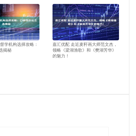
福督学机构选择攻略：
嘉汇优配 走近麦秆画大师范文杰，
选揭秘
领略《梁湖渔歌》和《樊湖芳华》
的魅力！