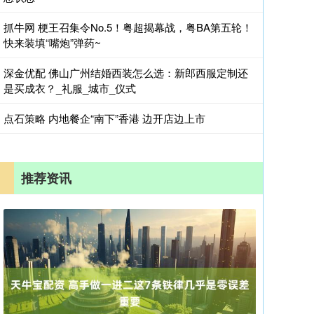
抓牛网 梗王召集令No.5！粤超揭幕战，粤BA第五轮！
快来装填“嘴炮”弹药~
深金优配 佛山广州结婚西装怎么选：新郎西服定制还
是买成衣？_礼服_城市_仪式
点石策略 内地餐企“南下”香港 边开店边上市
推荐资讯