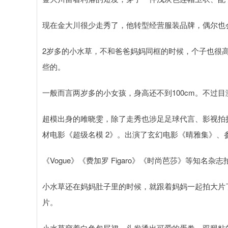
现在金大川很少走秀了，他转型经营服装品牌，偶尔也
2岁多的小水草，不和爸爸妈妈同框的时候，个子也很
些的。
一般而言两岁多的小女孩，身高还不到100cm。不过目
超模出身的雎晓雯，除了走秀也涉足足球代言、影视拍摄
材电影《超级名模 2》。出演了玄幻电影《晴雅集》、
《Vogue》《费加罗 Figaro》《时尚芭莎》等知
小水草还在妈妈肚子里的时候，就跟着妈妈一起拍大片
片。
小水草穿着白色包屁裙，头发烫出可爱的蛋卷，双腿粘