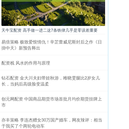
天牛宝配资 高手做一进二这7条铁律几乎是零误差重要
易倍策略 极致爱恨情仇！辛芷蕾威尼斯封后之作《日
掛中天》新预告释出
配资栈 风水的作用与原理
钻石配资 金大川夫妇带娃秋游，雎晓雯腿比2岁女儿
长，当妈后高级脸变温柔
创元网配资 中国商品期货市场首批月均价期货挂牌上
市
亦丰策略 李连杰赠女30万国产婚车，网友辣评：相当
于我买了个两轮电动车