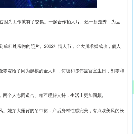
沪深300
4685.68
.07%
34.37
0.74%
左右因为工作就有了交集。一起合作拍大片、还一起走秀，为品
到单杠处亲吻的照片。2022年情人节，金大川求婚成功，俩人
晓雯嫁给了同为超模的金大川，何穗和陈伟霆官宣生日，刘雯和
，两个人志同道合、相互理解支持，生活上更加同频。
风。她穿大露背的吊带裙，产后身材性感完美，有点欧美风的长