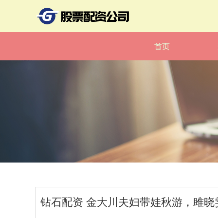
首页
钻石配资 金大川夫妇带娃秋游，雎晓