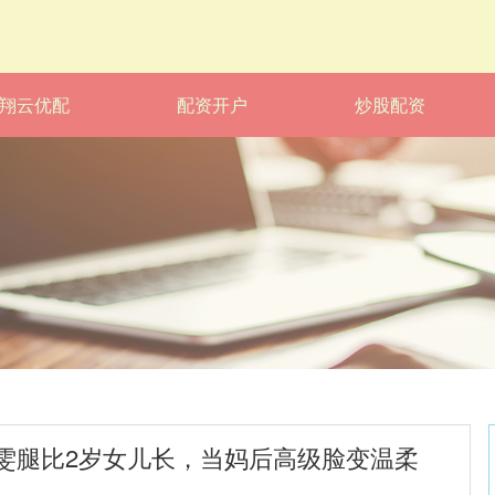
翔云优配
配资开户
炒股配资
雯腿比2岁女儿长，当妈后高级脸变温柔