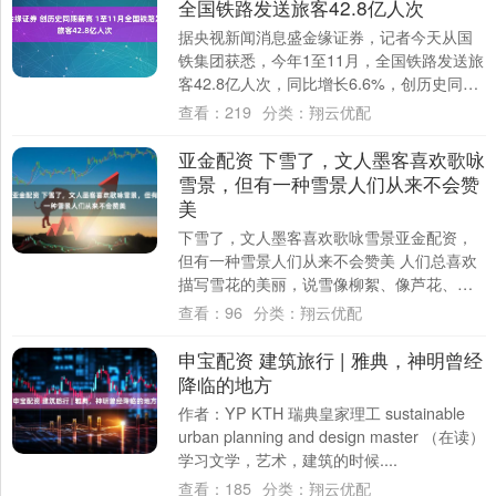
全国铁路发送旅客42.8亿人次
据央视新闻消息盛金缘证券，记者今天从国
铁集团获悉，今年1至11月，全国铁路发送旅
客42.8亿人次，同比增长6.6%，创历史同期
新高。 运力增加的同时，服务也在不....
查看：
219
分类：
翔云优配
亚金配资 下雪了，文人墨客喜欢歌咏
雪景，但有一种雪景人们从来不会赞
美
下雪了，文人墨客喜欢歌咏雪景亚金配资，
但有一种雪景人们从来不会赞美 人们总喜欢
描写雪花的美丽，说雪像柳絮、像芦花、像
蒲公英一般在空中舞，在随风飞。描写空中
查看：
96
分类：
翔云优配
晶莹的....
申宝配资 建筑旅行 | 雅典，神明曾经
降临的地方
作者：YP KTH 瑞典皇家理工 sustainable
urban planning and design master （在读）
学习文学，艺术，建筑的时候....
查看：
185
分类：
翔云优配