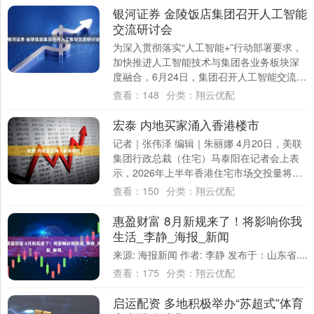
银河证券 金陵饭店集团召开人工智能
交流研讨会
为深入贯彻落实“人工智能+”行动部署要求，
加快推进人工智能技术与集团各业务板块深
度融合，6月24日，集团召开人工智能交流研
讨会。集团领导班子成员、各所属二级企
查看：
148
分类：
翔云优配
业....
宏泰 内地买家涌入香港楼市
记者｜张伟泽 编辑｜朱丽娜 4月20日，美联
集团行政总裁（住宅）马泰阳在记者会上表
示，2026年上半年香港住宅市场交投量将持
续上升，一手交投有望录得约11300....
查看：
150
分类：
翔云优配
惠盈财富 8月新规来了！将影响你我
生活_李静_海报_新闻
来源: 海报新闻 作者: 李静 发布于：山东省....
查看：
175
分类：
翔云优配
启运配资 多地积极举办“苏超式”体育