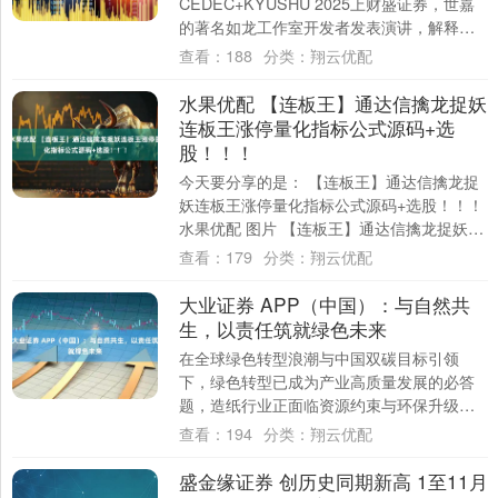
CEDEC+KYUSHU 2025上财盛证券，世嘉
的著名如龙工作室开发者发表演讲，解释了
《如龙》系列为何能够快节奏推续作的原
查看：
188
分类：
翔云优配
因，一起来了....
水果优配 【连板王】通达信擒龙捉妖
连板王涨停量化指标公式源码+选
股！！！
今天要分享的是： 【连板王】通达信擒龙捉
妖连板王涨停量化指标公式源码+选股！！！
水果优配 图片 【连板王】通达信擒龙捉妖连
板王涨停量化指标公式！——副图量化源
查看：
179
分类：
翔云优配
码....
大业证券 APP（中国）：与自然共
生，以责任筑就绿色未来
在全球绿色转型浪潮与中国双碳目标引领
下，绿色转型已成为产业高质量发展的必答
题，造纸行业正面临资源约束与环保升级的
双重考验，更经历着从规模扩张向高质量发
查看：
194
分类：
翔云优配
展的深刻变....
盛金缘证券 创历史同期新高 1至11月