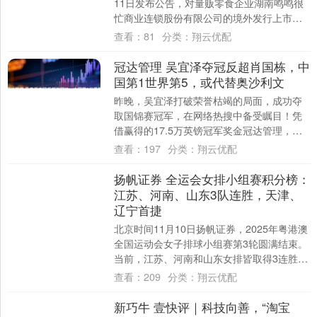
11日发布公告，对量贩零食企业湖南鸣鸣很
忙商业连锁股份有限公司的境外发行上市及
境内未上市股份“全流通”备案事项予以确
查看：
81
分类：
翔云优配
认，....
冠达管理 吴宜泽夺冠反超肖国栋，中
国第1世界第5，或代替奥沙利文
昨晚，吴宜泽打破荣誉枯竭的局面，成功夺
取国锦赛冠军，在网络热搜中备受瞩目！凭
借赢得的17.5万英镑冠军奖金冠达管理，吴
宜泽在最新的单赛季排名中超越了肖国栋，
查看：
197
分类：
翔云优配
成为....
扬帆证券 全运会女排小组赛积分榜：
江苏、河南、山东3队连胜，天津、
辽宁首捷
北京时间11月10日扬帆证券，2025年粤港澳
全国运动会女子排球小组赛第3轮圆满结束。
当前，江苏、河南和山东女排皆取得3连胜，
使她们离小组出线更近一步；与此同时....
查看：
209
分类：
翔云优配
新巧牛 壹快评｜科技向善，“淘宝