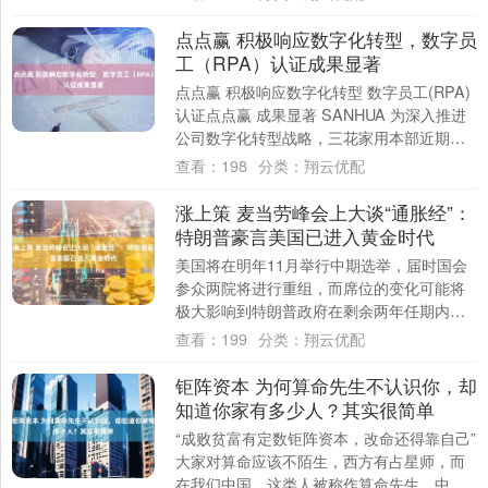
点点赢 积极响应数字化转型，数字员
工（RPA）认证成果显著
点点赢 积极响应数字化转型 数字员工(RPA)
认证点点赢 成果显著 SANHUA 为深入推进
公司数字化转型战略，三花家用本部近期发
布并实施了《数字员工(RPA)....
查看：
198
分类：
翔云优配
涨上策 麦当劳峰会上大谈“通胀经”：
特朗普豪言美国已进入黄金时代
美国将在明年11月举行中期选举，届时国会
参众两院将进行重组，而席位的变化可能将
极大影响到特朗普政府在剩余两年任期内的
政策进程。 这也让美国政界重新聚焦于选民
查看：
199
分类：
翔云优配
的关....
钜阵资本 为何算命先生不认识你，却
知道你家有多少人？其实很简单
“成败贫富有定数钜阵资本，改命还得靠自己”
大家对算命应该不陌生，西方有占星师，而
在我们中国，这类人被称作算命先生。中国