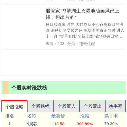
大....
股管家 鸣翠湖生态湿地油画风已上
线，包出片的~
秋日股管家 时光 大自然从不会吝啬秋日的浪
漫 深秋初冬交替之际 鸣翠湖美得正当时 进入
十一月 “赏芦专线”全新上线 湿地褪去日常模
样 化作油画般的景致 迎来一年....
查看：
103
分类：
翔云优配
个股实时涨跌榜
个股跌幅
个股流入
个股流出
换手率
个股涨幅
排名
名称
最新价
涨幅
换手率
1
N展芯
116.52
396.89%
79.39%