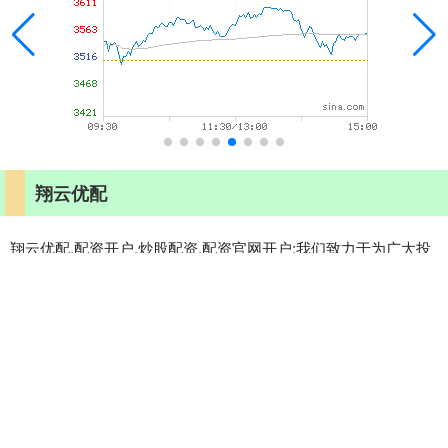
翔云优配
翔云优配,配资开户,炒股配资,配资官网开户:我们致力于为广大投
资者提供安全、便捷、高效的股票配资服务，精选全国十大正规
配资平台，确保资金安全与交易透明。平台拥有专业风控体系、
灵活配资方案及低门槛操作，帮助用户实现财富增值。无论是新
手还是资深投资者，都能在这里找到适合的配资服务，轻松开启
股市投资新旅程。选择正规平台，投资更安心！
话题标签