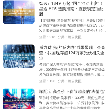
智选+ 1349 万起 “国产混动卡宴”！
星途 ET5 选购指南：直接锁定顶配
版
【文/财圈社道哥说车 杨亦同】 星途ET5作为
品牌旗下重磅推出的新奢智电中型SUV，此
次共带来两款配置车型，分别是定价13.49万
的210舒享版与14.99万的....
查看：
218
分类：
翔云优配
威力财 光伏“反内卷”成果显现！企查
查：我国现存超124万家光伏相关企
业
多部门深入整治“内卷式”竞争，叠加需求高
增，2025年光伏行业迎来价格修复与装机爆
发的双重热潮。国家能源局数据显示，截至
11月底全国太阳能发电装机达11.6亿千....
查看：
126
分类：
翔云优配
顺配宝 ‌高金价下春节购金的“表情包”
证券时报记者 吴家明 “1300元！我们也没想
到，黄金价格能这样涨！”在深圳水贝万山从
事黄金饰品销售超过十年的黄经理指着大厅