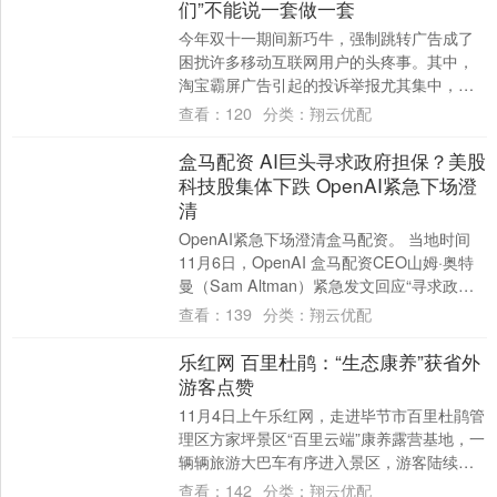
们”不能说一套做一套
今年双十一期间新巧牛，强制跳转广告成了
困扰许多移动互联网用户的头疼事。其中，
淘宝霸屏广告引起的投诉举报尤其集中，杭
州余杭区相关部门已经对它展开调查。 根据
查看：
120
分类：
翔云优配
大量用....
盒马配资 AI巨头寻求政府担保？美股
科技股集体下跌 OpenAI紧急下场澄
清
OpenAI紧急下场澄清盒马配资。 当地时间
11月6日，OpenAI 盒马配资CEO山姆·奥特
曼（Sam Altman）紧急发文回应“寻求政府
担保”论调。 奥特....
查看：
139
分类：
翔云优配
乐红网 百里杜鹃：“生态康养”获省外
游客点赞
11月4日上午乐红网，走进毕节市百里杜鹃管
理区方家坪景区“百里云端”康养露营基地，一
辆辆旅游大巴车有序进入景区，游客陆续下
车拍照、打卡、就餐、入住，云雾缭绕的
查看：
142
分类：
翔云优配