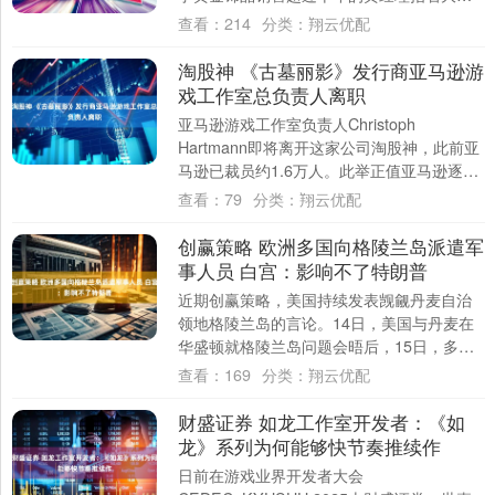
里的价格大屏，经历过市场大起大落的他....
查看：
214
分类：
翔云优配
淘股神 《古墓丽影》发行商亚马逊游
戏工作室总负责人离职
亚马逊游戏工作室负责人Christoph
Hartmann即将离开这家公司淘股神，此前亚
马逊已裁员约1.6万人。此举正值亚马逊逐步
缩减游戏业务规模，并将重心转向....
查看：
79
分类：
翔云优配
创赢策略 欧洲多国向格陵兰岛派遣军
事人员 白宫：影响不了特朗普
近期创赢策略，美国持续发表觊觎丹麦自治
领地格陵兰岛的言论。14日，美国与丹麦在
华盛顿就格陵兰岛问题会晤后，15日，多个
欧洲国家已确认向格陵兰岛派遣军事人员。
查看：
169
分类：
翔云优配
与此....
财盛证券 如龙工作室开发者：《如
龙》系列为何能够快节奏推续作
日前在游戏业界开发者大会