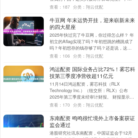
人对算命往往既半信半疑，又不愿完全否
查看：
187
分类：
翔云优配
定。....
牛豆网 年末运势开挂，迎来崭新未来
的四大星座
2025年快过完了牛豆网，你过得怎么样？ 年
初立的Aflag实现了吗？年初想跳的槽跳成了
吗？年初想存的钱存够了吗？还是说，这一
年又在浑浑噩噩中度过，到年底一回头....
查看：
106
分类：
翔云优配
鸿运配资 国际业务占比72%！雾芯科
技第三季度净营收超11亿元
11月14日鸿运配资，雾芯科技（RLX
Technology Inc.）（纽交所：RLX）公布
2025年第三季度未经审计财报。 财报显示，
雾芯科技2025年第三....
查看：
170
分类：
翔云优配
东南配资 鸣鸣很忙境外上市备案获证
监会通过
港股研究社讯东南配资，中国证监会于12月