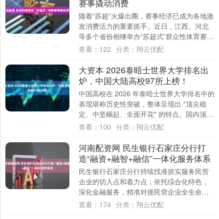
赛事撬动消费
随着“苏超”火爆出圈，赛事经济已成为各地激
发消费活力的重要抓手。近日，江西、河北
等多个省份相继举办“苏超式”群众性体育赛
事，并推动赛事与文旅深度融合，助力扩内
查看：
122
分类：
翔云优配
需....
大资本 2026泰晤士世界大学排名出
炉，中国大陆高校97所上榜！
中国高校在 2026 年泰晤士世界大学排名中的
表现堪称历史性突破，整体呈现出 "顶尖稳
定、中坚崛起、全面开花" 的特点。国内顶尖
高校持续领跑清华大学连续第三年位....
查看：
100
分类：
翔云优配
河南配资网 民生银行石家庄分行打
造“融资+融智+融信”一体化服务体系
民生银行石家庄分行持续找准抓实服务民营
企业的切入点和着力点，依托综合化特色，
深化金融服务，精准对接民营企业全生命周
期融资需求，打造“融资+融智+融信”一体化服
查看：
174
分类：
翔云优配
务....