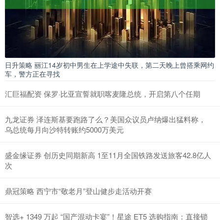
日升策略 丽江14岁初中男生在上学途中失联，第二天晚上曾搭乘网约
车，警方正在寻找
汇巨福配资 保罗·比亚宣誓就职喀麦隆总统，开启第八个任期
九龙证券 泽连斯基要跑路了么？美国众议员卢纳爆出猛料称，
乌总统每月向沙特转账约5000万美元
盛金缘证券 创历史同期新高 1至11月全国铁路发送旅客42.8亿人
次
鼎冠策略 西宁市“敬老月”登山健步走活动开赛
智选+ 1349 万起 “国产混动卡宴”！星途 ET5 选购指南：直接锁