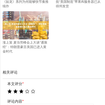
《如龙》系列为何能够快节奏推
批“美国制造”苹果AI服务器已从
续作
得州发货
涨上策 麦当劳峰会上大谈“通胀
经”：特朗普豪言美国已进入黄
金时代
相关评论
本文评分
*
评论内容
*