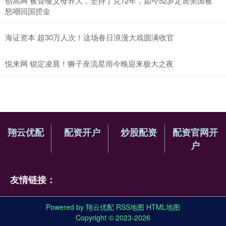
创高网 被聋哑父母养大，坚持丁克12年，如今52岁定居美国被
怒嘲回国捞金
海证资本 超30万人次！这场春日浪漫大戏圆满收官
悦来网 锁定凌晨！狮子座流星雨今晚迎来极大之夜
翔云优配
配资开户
炒股配资
配资官网开
户
友情链接：
Powered by
翔云优配
RSS地图
HTML地图
Copyright
© 2023-2026