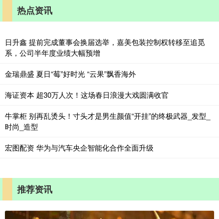
热点资讯
日升鑫 提前完成董事会换届选举，嘉美包装控制权转移至追觅
系，公司半年度业绩大幅预增
金瑞鼎盛 夏日“莓”好时光 “云果”飘香海外
海证资本 超30万人次！这场春日浪漫大戏圆满收官
牛掌柜 别再乱烫头！寸头才是男生颜值“开挂”的终极武器_发型_
时尚_造型
宏图配资 华为与汽车央企智能化合作全面升级
推荐资讯