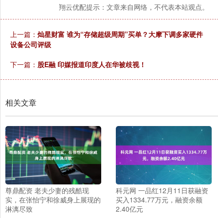
翔云优配提示：文章来自网络，不代表本站观点。
上一篇：
灿星财富 谁为“存储超级周期”买单？大摩下调多家硬件
设备公司评级
下一篇：
股E融 印媒报道印度人在华被歧视！
相关文章
尊鼎配资 老夫少妻的残酷现
科元网 一品红12月11日获融资
实，在张怡宁和徐威身上展现的
买入1334.77万元，融资余额
淋漓尽致
2.40亿元