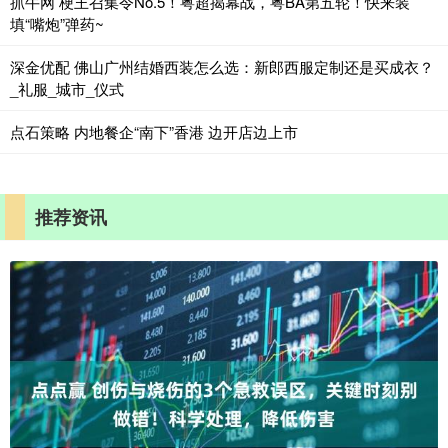
抓牛网 梗王召集令No.5！粤超揭幕战，粤BA第五轮！快来装
填“嘴炮”弹药~
深金优配 佛山广州结婚西装怎么选：新郎西服定制还是买成衣？
_礼服_城市_仪式
点石策略 内地餐企“南下”香港 边开店边上市
推荐资讯