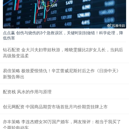
点点赢 创伤与烧伤的3个急救误区，关键时刻别做错！科学处理，降
低伤害
钻石配资 金大川夫妇带娃秋游，雎晓雯腿比2岁女儿长，当妈后
高级脸变温柔
易倍策略 极致爱恨情仇！辛芷蕾威尼斯封后之作《日掛中天》
新预告释出
配资栈 风水的作用与原理
创元网配资 中国商品期货市场首批月均价期货挂牌上市
亦丰策略 李连杰赠女30万国产婚车，网友辣评：相当于我买了
个两轮电动车