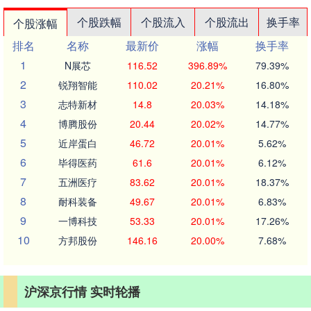
个股跌幅
个股流入
个股流出
换手率
个股涨幅
排名
名称
最新价
涨幅
换手率
1
N展芯
116.52
396.89%
79.39%
2
锐翔智能
110.02
20.21%
16.80%
3
志特新材
14.8
20.03%
14.18%
4
博腾股份
20.44
20.02%
14.77%
5
近岸蛋白
46.72
20.01%
5.62%
6
毕得医药
61.6
20.01%
6.12%
7
五洲医疗
83.62
20.01%
18.37%
8
耐科装备
49.67
20.01%
6.83%
9
一博科技
53.33
20.01%
17.26%
10
方邦股份
146.16
20.00%
7.68%
沪深京行情 实时轮播