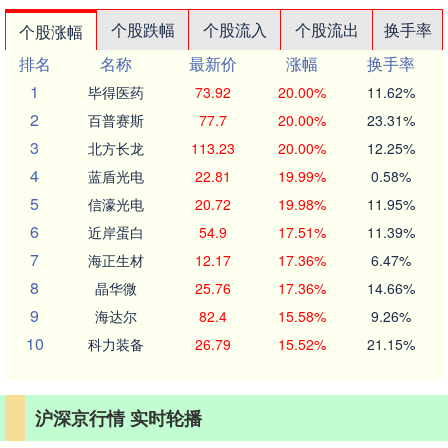
个股跌幅
个股流入
个股流出
换手率
个股涨幅
排名
名称
最新价
涨幅
换手率
1
毕得医药
73.92
20.00%
11.62%
2
百普赛斯
77.7
20.00%
23.31%
3
北方长龙
113.23
20.00%
12.25%
4
蓝盾光电
22.81
19.99%
0.58%
5
信濠光电
20.72
19.98%
11.95%
6
近岸蛋白
54.9
17.51%
11.39%
7
海正生材
12.17
17.36%
6.47%
8
晶华微
25.76
17.36%
14.66%
9
海达尔
82.4
15.58%
9.26%
10
科力装备
26.79
15.52%
21.15%
沪深京行情 实时轮播