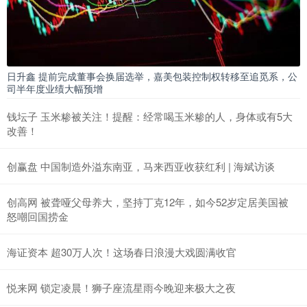
日升鑫 提前完成董事会换届选举，嘉美包装控制权转移至追觅系，公
司半年度业绩大幅预增
钱坛子 玉米糁被关注！提醒：经常喝玉米糁的人，身体或有5大
改善！
创赢盘 中国制造外溢东南亚，马来西亚收获红利 | 海斌访谈
创高网 被聋哑父母养大，坚持丁克12年，如今52岁定居美国被
怒嘲回国捞金
海证资本 超30万人次！这场春日浪漫大戏圆满收官
悦来网 锁定凌晨！狮子座流星雨今晚迎来极大之夜