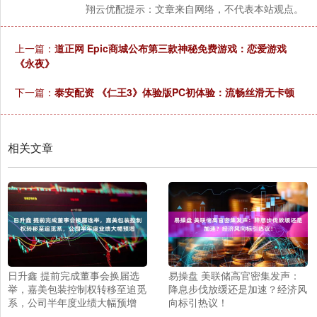
翔云优配提示：文章来自网络，不代表本站观点。
上一篇：
道正网 Epic商城公布第三款神秘免费游戏：恋爱游戏
《永夜》
下一篇：
泰安配资 《仁王3》体验版PC初体验：流畅丝滑无卡顿
相关文章
日升鑫 提前完成董事会换届选
易操盘 美联储高官密集发声：
举，嘉美包装控制权转移至追觅
降息步伐放缓还是加速？经济风
系，公司半年度业绩大幅预增
向标引热议！