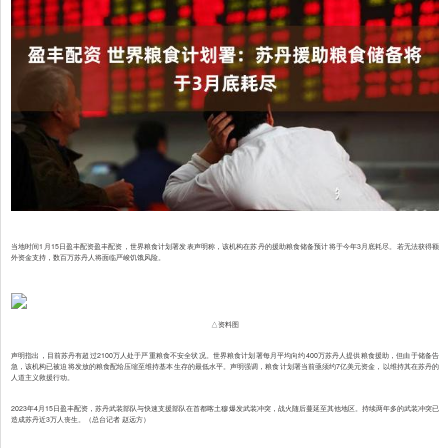
当地时间1月15日盈丰配资盈丰配资，世界粮食计划署发表声明称，该机构在苏丹的援助粮食储备预计将于今年3月底耗尽。若无法获得额
外资金支持，数百万苏丹人将面临严峻饥饿风险。
△资料图
声明指出，目前苏丹有超过2100万人处于严重粮食不安全状况。世界粮食计划署每月平均向约400万苏丹人提供粮食援助，但由于储备告
急，该机构已被迫将发放的粮食配给压缩至维持基本生存的最低水平。声明强调，粮食计划署当前亟须约7亿美元资金，以维持其在苏丹的
人道主义救援行动。
2023年4月15日盈丰配资，苏丹武装部队与快速支援部队在首都喀土穆爆发武装冲突，战火随后蔓延至其他地区。持续两年多的武装冲突已
造成苏丹近3万人丧生。（总台记者 赵远方）