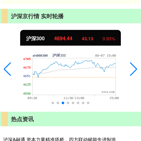
沪深京行情 实时轮播
北证50
1134.24
11.37
1.01%
热点资讯
泸深A融通 资本力量精准搭桥，四方联动赋能先进制造