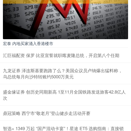
宏泰 内地买家涌入香港楼市
汇巨福配资 保罗·比亚宣誓就职喀麦隆总统，开启第八个任期
九龙证券 泽连斯基要跑路了么？美国众议员卢纳爆出猛料称，
乌总统每月向沙特转账约5000万美元
盛金缘证券 创历史同期新高 1至11月全国铁路发送旅客42.8亿人
次
鼎冠策略 西宁市“敬老月”登山健步走活动开赛
智选+ 1349 万起 “国产混动卡宴”！星途 ET5 选购指南：直接锁