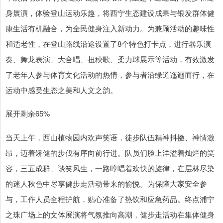
身展演，体验登山运动乐趣，将西宁生态建设成果与银发群体健
康生活有机融合，为全民健身注入新动力。为兼顾活动的趣味性
和适老性，在登山路线沿途设置了8个特色打卡点，进行器乐演
奏、舞龙表演、大合唱、扭秧歌、柔力球展示等活动，有效激发
了老年人参与体育文化活动的热情，参与者沿绿道迤逦而行，在
运动中感受生态之美和人文之韵。
展开剩余65%
当天上午，西山植物园内欢声笑语，徒步队伍精神抖擞、神情激
昂，迈着矫健的步伐有序向前行进。队员们脸上洋溢着灿烂的笑
容，三五成群、谈笑风生，一路哼唱着欢快的旋律，在层林尽染
的迷人秋色中尽享健步走活动带来的愉悦。为保障大家安全参
与，工作人员全程护航，贴心准备了热饮和应急药品。终点浦宁
之珠广场上的文体展演将气氛推向高潮，健步走活动在集体健身