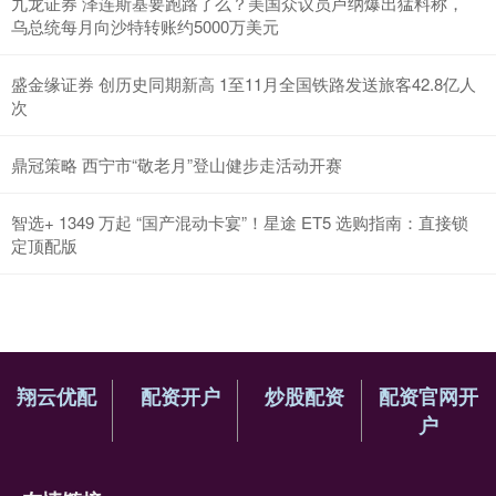
九龙证券 泽连斯基要跑路了么？美国众议员卢纳爆出猛料称，
乌总统每月向沙特转账约5000万美元
盛金缘证券 创历史同期新高 1至11月全国铁路发送旅客42.8亿人
次
鼎冠策略 西宁市“敬老月”登山健步走活动开赛
智选+ 1349 万起 “国产混动卡宴”！星途 ET5 选购指南：直接锁
定顶配版
翔云优配
配资开户
炒股配资
配资官网开
户