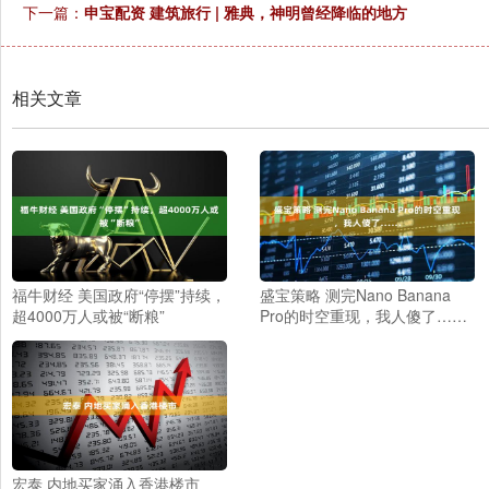
下一篇：
申宝配资 建筑旅行 | 雅典，神明曾经降临的地方
相关文章
福牛财经 美国政府“停摆”持续，
盛宝策略 测完Nano Banana
超4000万人或被“断粮”
Pro的时空重现，我人傻了……
宏泰 内地买家涌入香港楼市