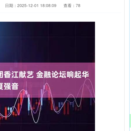
日期：2025-12-01 18:08:09
查看：78