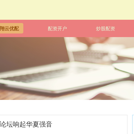
翔云优配
配资开户
炒股配资
融论坛响起华夏强音