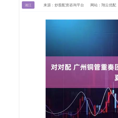
来源：炒股配资咨询平台
网站：翔云优配
湘江