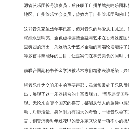
源管弦乐团长号演奏员，后任职于广州羊城交响乐团和
地区、广州管乐学会会员，曾效力于广州管乐团和佛山
这群音乐家虽然年事已高，但对音乐的热爱从未减退。
就能永远响亮。金色旋律连接金融与艺术在香港这座国际
重奏团的演出，为这场关于艺术金融的高端论坛增添了
等多首耳熟能详的曲目，让嘉宾们在享受美食的同时，
前联合国副秘书长金学洙被艺术家们精彩表演感染，兴
铜管乐作为交响乐中的重要声部，虽然常常处于乐队后排，
出，展现了这一乐器组合的丰富表现力。“音乐是无国
现。无论来自哪个国家的嘉宾，都能从动人的旋律中感
动，对肺活量、身体耐力有很大的考验，一场音乐会下
言，铜管演奏对年过花甲的音乐家来说是一项不小的挑战