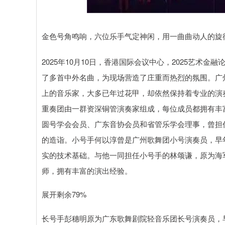
深证成指
14295.08
.16
0.49%
184.96
1
金色号角鸣响，六位乐手气定神闲，用一曲曲动人的旋
2025年10月10日，香港国际会议中心，2025艺
了多首中外名曲，为现场营造了庄重而热烈的氛围。广州
上的音乐家，大多已年过花甲，却依然保持着专业的演奏
重奏团由一群资深铜管演奏家组成，每位成员都拥有丰
圆号学会会员、广东音协会员和省管乐学会理事，曾担
的造诣。小号手何以淳曾是广州歌舞团小号演奏员，早
实的技术基础。与他一同担任小号手的林颂谦，原为海
师，拥有丰富的演出经验。
展开剩余79%
长号手彭穗明原为广东歌舞剧院轻音乐团长号演奏员，