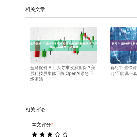
相关文章
盒马配资 AI巨头寻求政府担保？美
新巧牛 壹快
股科技股集体下跌 OpenAI紧急下
们”不能说一
场澄清
相关评论
本文评分
*