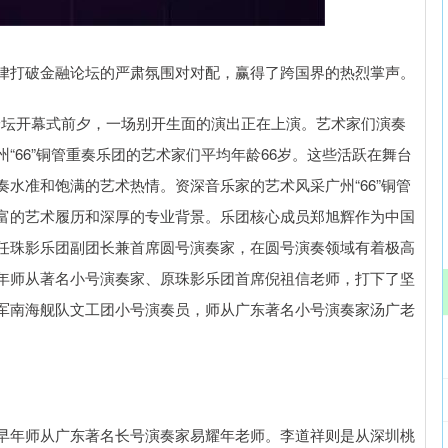
沪深300
4689.96
.31%
38.65
0.83%
律打破金融论坛的严肃氛围对对配，赢得了跨国界的热烈掌声。
术金融论坛开幕式前夕，一场别开生面的演出正在上演。艺术家们演奏
“66”铜管重奏乐团的艺术家们平均年龄66岁。这些活跃在舞台
水准和饱满的艺术热情。资深音乐家的艺术风采广州“66”铜管
富的艺术履历和深厚的专业背景。乐团核心成员郑旭辉作为中国
任珠影乐团副团长兼首席圆号演奏家，在圆号演奏领域有着极高
年师从著名小号演奏家、原珠影乐团首席倪祖信老师，打下了坚
军南海舰队文工团小号演奏员，师从广东著名小号演奏家汤广老
早年师从广东著名长号演奏家易耀年老师。李道祥则是从深圳桃