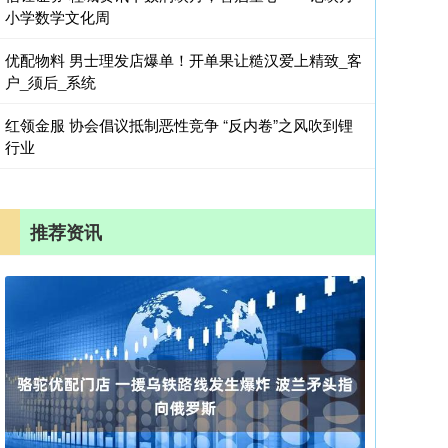
小学数学文化周
优配物料 男士理发店爆单！开单果让糙汉爱上精致_客
户_须后_系统
红领金服 协会倡议抵制恶性竞争 “反内卷”之风吹到锂
行业
推荐资讯