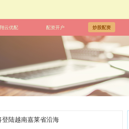
翔云优配
配资开户
炒股配资
夜将登陆越南嘉莱省沿海