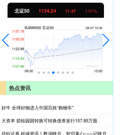
北证50
1134.24
创
11.37
1.01%
热点资讯
好牛 全球好物进入中国百姓“购物车”
大资本 碧桂园因转换可转换债券发行157.85万股
信钰证券 桂城资讯丨数润映月，智启童心——记映月