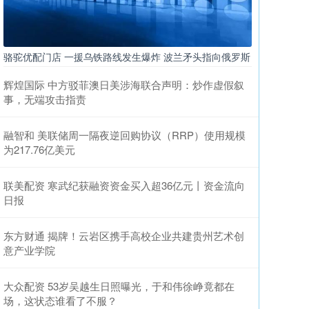
骆驼优配门店 一援乌铁路线发生爆炸 波兰矛头指向俄罗斯
辉煌国际 中方驳菲澳日美涉海联合声明：炒作虚假叙
事，无端攻击指责
融智和 美联储周一隔夜逆回购协议（RRP）使用规模
为217.76亿美元
联美配资 寒武纪获融资资金买入超36亿元丨资金流向
日报
东方财通 揭牌！云岩区携手高校企业共建贵州艺术创
意产业学院
大众配资 53岁吴越生日照曝光，于和伟徐峥竟都在
场，这状态谁看了不服？