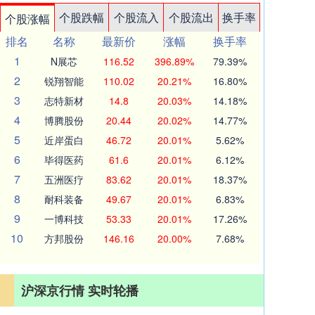
个股跌幅
个股流入
个股流出
换手率
个股涨幅
排名
名称
最新价
涨幅
换手率
1
N展芯
116.52
396.89%
79.39%
2
锐翔智能
110.02
20.21%
16.80%
3
志特新材
14.8
20.03%
14.18%
4
博腾股份
20.44
20.02%
14.77%
5
近岸蛋白
46.72
20.01%
5.62%
6
毕得医药
61.6
20.01%
6.12%
7
五洲医疗
83.62
20.01%
18.37%
8
耐科装备
49.67
20.01%
6.83%
9
一博科技
53.33
20.01%
17.26%
10
方邦股份
146.16
20.00%
7.68%
沪深京行情 实时轮播