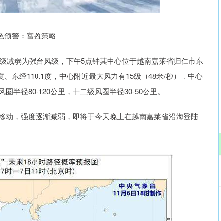
沪深300
4694.44
.42%
43.13
0.93%
黄色预警：富盈策略
台风级减弱为强台风级，下午5点钟其中心位于越南嘉莱省归仁市东
、东经110.1度，中心附近最大风力有15级（48米/秒），中心
风圈半径80-120公里，十二级风圈半径30-50公里。
方向移动，强度逐渐减弱，即将于今天晚上在越南嘉莱省沿海登陆