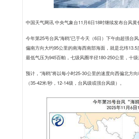
深证成指
14311.01
.68
1.02%
200.89
1
中国天气网讯 中央气象台11月6日18时继续发布台风
今年第25号台风“海鸥”已于今天（6日）下午由超强
偏南方向大约95公里的南海西南部海面，就是北纬13.5度
最低气压为945百帕，七级风圈半径180-250公里，十级
预计，“海鸥”将以每小时25-30公里的速度向西偏北
（35-42米/秒，12-14级，台风级或强台风级）。