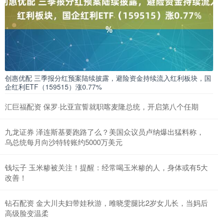
创惠优配 三季报分红预案陆续披露，避险资金持续流入红利板块，国
企红利ETF（159515）涨0.77%
汇巨福配资 保罗·比亚宣誓就职喀麦隆总统，开启第八个任期
九龙证券 泽连斯基要跑路了么？美国众议员卢纳爆出猛料称，
乌总统每月向沙特转账约5000万美元
钱坛子 玉米糁被关注！提醒：经常喝玉米糁的人，身体或有5大
改善！
钻石配资 金大川夫妇带娃秋游，雎晓雯腿比2岁女儿长，当妈后
高级脸变温柔