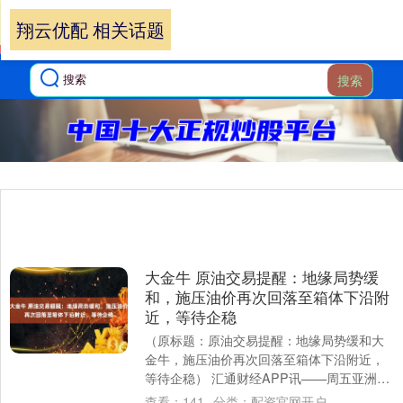
翔云优配 相关话题
搜索
大金牛 原油交易提醒：地缘局势缓
和，施压油价再次回落至箱体下沿附
近，等待企稳
（原标题：原油交易提醒：地缘局势缓和大
金牛，施压油价再次回落至箱体下沿附近，
等待企稳） 汇通财经APP讯——周五亚洲早
盘，美国西德克萨斯中质原油（WTI）延续
查看：
141
分类：
配资官网开户