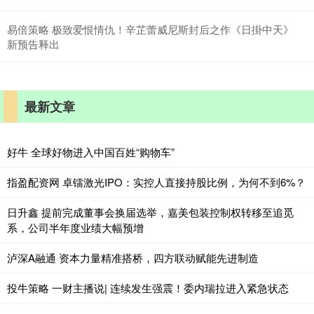
易倍策略 极致爱恨情仇！辛芷蕾威尼斯封后之作《日掛中天》
新预告释出
最新文章
好牛 全球好物进入中国百姓“购物车”
指盈配资网 卓镭激光IPO：实控人直接持股比例，为何不到6%？
日升鑫 提前完成董事会换届选举，嘉美包装控制权转移至追觅
系，公司半年度业绩大幅预增
泸深A融通 资本力量精准搭桥，四方联动赋能先进制造
投牛策略 一财主播说| 连续发生强震！委内瑞拉进入紧急状态