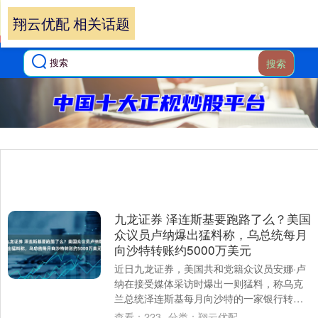
翔云优配 相关话题
搜索
九龙证券 泽连斯基要跑路了么？美国
众议员卢纳爆出猛料称，乌总统每月
向沙特转账约5000万美元
近日九龙证券，美国共和党籍众议员安娜·卢
纳在接受媒体采访时爆出一则猛料，称乌克
兰总统泽连斯基每月向沙特的一家银行转账
约5000万美元，并暗示这可能涉及洗钱行
查看：
223
分类：
翔云优配