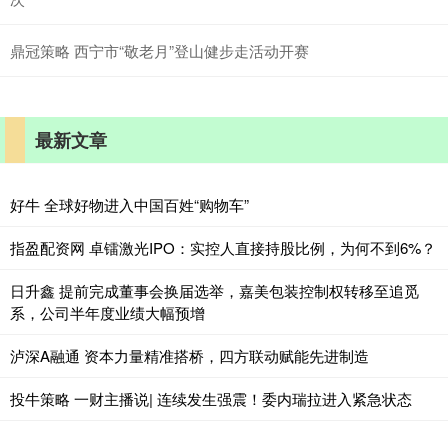
鼎冠策略 西宁市“敬老月”登山健步走活动开赛
最新文章
好牛 全球好物进入中国百姓“购物车”
指盈配资网 卓镭激光IPO：实控人直接持股比例，为何不到6%？
日升鑫 提前完成董事会换届选举，嘉美包装控制权转移至追觅
系，公司半年度业绩大幅预增
泸深A融通 资本力量精准搭桥，四方联动赋能先进制造
投牛策略 一财主播说| 连续发生强震！委内瑞拉进入紧急状态