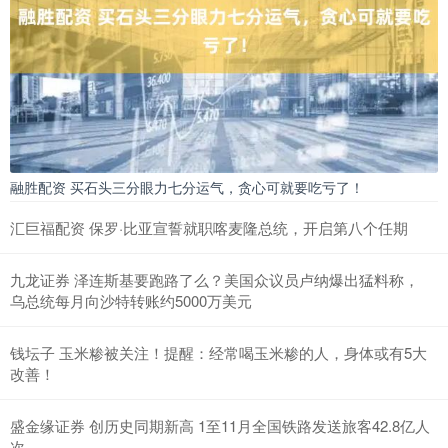
融胜配资 买石头三分眼力七分运气，贪心可就要吃亏了！
汇巨福配资 保罗·比亚宣誓就职喀麦隆总统，开启第八个任期
九龙证券 泽连斯基要跑路了么？美国众议员卢纳爆出猛料称，
乌总统每月向沙特转账约5000万美元
钱坛子 玉米糁被关注！提醒：经常喝玉米糁的人，身体或有5大
改善！
盛金缘证券 创历史同期新高 1至11月全国铁路发送旅客42.8亿人
次