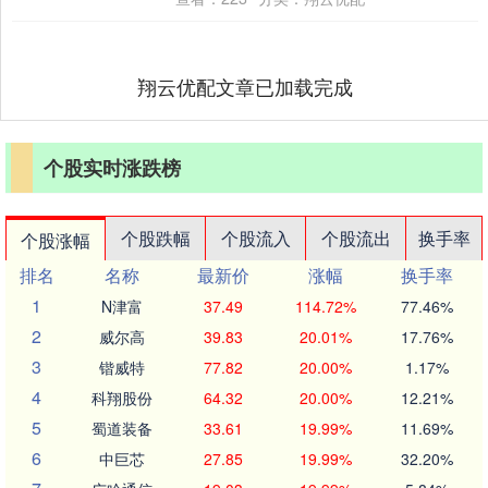
为，....
翔云优配文章已加载完成
个股实时涨跌榜
个股跌幅
个股流入
个股流出
换手率
个股涨幅
排名
名称
最新价
涨幅
换手率
1
N津富
37.49
114.72%
77.46%
2
威尔高
39.83
20.01%
17.76%
3
锴威特
77.82
20.00%
1.17%
4
科翔股份
64.32
20.00%
12.21%
5
蜀道装备
33.61
19.99%
11.69%
6
中巨芯
27.85
19.99%
32.20%