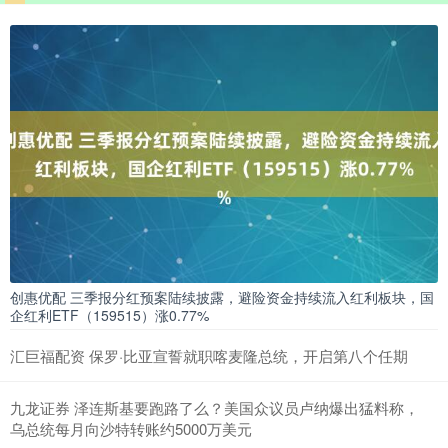
创惠优配 三季报分红预案陆续披露，避险资金持续流入红利板块，国
企红利ETF（159515）涨0.77%
汇巨福配资 保罗·比亚宣誓就职喀麦隆总统，开启第八个任期
九龙证券 泽连斯基要跑路了么？美国众议员卢纳爆出猛料称，
乌总统每月向沙特转账约5000万美元