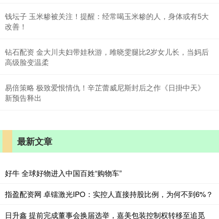
钱坛子 玉米糁被关注！提醒：经常喝玉米糁的人，身体或有5大
改善！
钻石配资 金大川夫妇带娃秋游，雎晓雯腿比2岁女儿长，当妈后
高级脸变温柔
易倍策略 极致爱恨情仇！辛芷蕾威尼斯封后之作《日掛中天》
新预告释出
最新文章
好牛 全球好物进入中国百姓“购物车”
指盈配资网 卓镭激光IPO：实控人直接持股比例，为何不到6%？
日升鑫 提前完成董事会换届选举，嘉美包装控制权转移至追觅