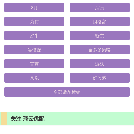
8月
演员
为何
贝格富
好牛
靳东
靠谱配
金多多策略
官宣
游戏
凤凰
好股盛
全部话题标签
关注 翔云优配