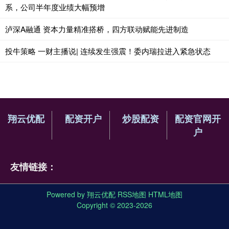
系，公司半年度业绩大幅预增
泸深A融通 资本力量精准搭桥，四方联动赋能先进制造
投牛策略 一财主播说| 连续发生强震！委内瑞拉进入紧急状态
翔云优配
配资开户
炒股配资
配资官网开
户
友情链接：
Powered by
翔云优配
RSS地图
HTML地图
Copyright
© 2023-2026