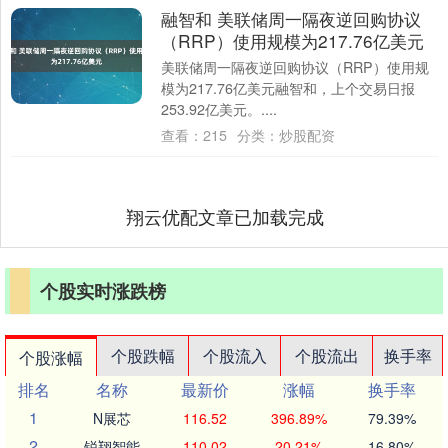
融智和 美联储周一隔夜逆回购协议
（RRP）使用规模为217.76亿美元
美联储周一隔夜逆回购协议（RRP）使用规
模为217.76亿美元融智和，上个交易日报
253.92亿美元。....
查看：
215
分类：
炒股配资
翔云优配文章已加载完成
个股实时涨跌榜
个股跌幅
个股流入
个股流出
换手率
个股涨幅
排名
名称
最新价
涨幅
换手率
1
N展芯
116.52
396.89%
79.39%
2
锐翔智能
110.02
20.21%
16.80%