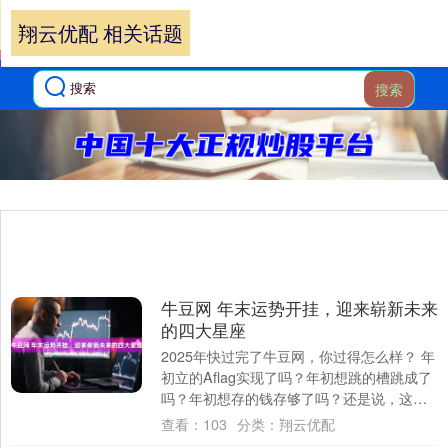
翔云优配 相关话题
搜索
牛豆网 年末运势开挂，迎来崭新未来
的四大星座
2025年快过完了牛豆网，你过得怎么样？ 年
初立的Aflag实现了吗？年初想跳的槽跳成了
吗？年初想存的钱存够了吗？还是说，这一
年又在浑浑噩噩中度过，到年底一回头....
查看：
103
分类：
翔云优配