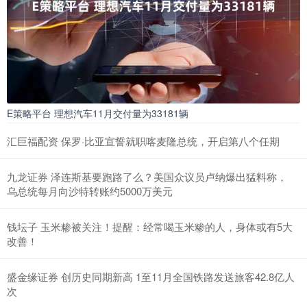
E策略平台 理想汽车11月交付量为33181辆
汇巨福配资 保罗·比亚宣誓就职喀麦隆总统，开启第八个任期
九龙证券 泽连斯基要跑路了么？美国众议员卢纳爆出猛料称，
乌总统每月向沙特转账约5000万美元
钱坛子 玉米糁被关注！提醒：经常喝玉米糁的人，身体或有5大
改善！
盛金缘证券 创历史同期新高 1至11月全国铁路发送旅客42.8亿人
次