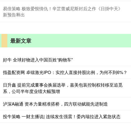
易倍策略 极致爱恨情仇！辛芷蕾威尼斯封后之作《日掛中天》
新预告释出
最新文章
好牛 全球好物进入中国百姓“购物车”
指盈配资网 卓镭激光IPO：实控人直接持股比例，为何不到6%？
日升鑫 提前完成董事会换届选举，嘉美包装控制权转移至追觅
系，公司半年度业绩大幅预增
泸深A融通 资本力量精准搭桥，四方联动赋能先进制造
投牛策略 一财主播说| 连续发生强震！委内瑞拉进入紧急状态