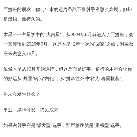
巨蟹座的朋友，你们年末的运势虽然不像射手座那么炸裂，但却
是最稳、最持久的。
木星——占星学中的"大吉星"，从2024年5月就进入了巨蟹座，会
一直停留到2026年6月。这是木星12年一次的"回家"之旅，对巨蟹
座来说意义非凡。
虽然木星从10月开始逆行，但这反而是好事。逆行的木星会让你
的好运从"外显"转为"内化"，从"拼命往外冲"转为"稳固根基"。
年末会发生什么？
事业：厚积薄发，终见成果
如果说射手座是"爆发型"选手，那巨蟹座就是"累积型"选手。