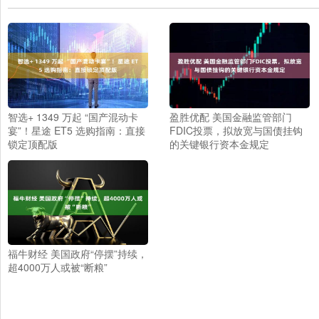
智选+ 1349 万起 “国产混动卡
盈胜优配 美国金融监管部门
宴”！星途 ET5 选购指南：直接
FDIC投票，拟放宽与国债挂钩
锁定顶配版
的关键银行资本金规定
福牛财经 美国政府“停摆”持续，
超4000万人或被“断粮”