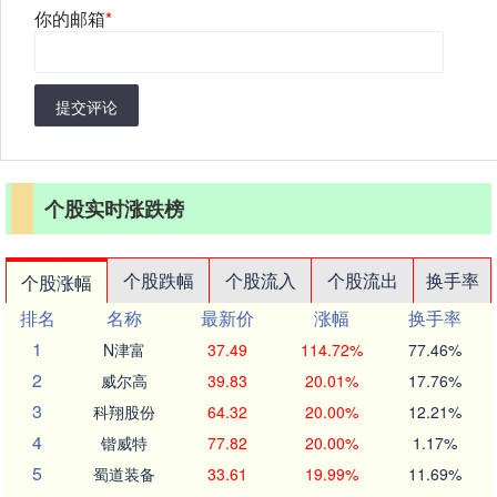
你的邮箱
*
提交评论
个股实时涨跌榜
个股跌幅
个股流入
个股流出
换手率
个股涨幅
排名
名称
最新价
涨幅
换手率
1
N津富
37.49
114.72%
77.46%
2
威尔高
39.83
20.01%
17.76%
3
科翔股份
64.32
20.00%
12.21%
4
锴威特
77.82
20.00%
1.17%
5
蜀道装备
33.61
19.99%
11.69%