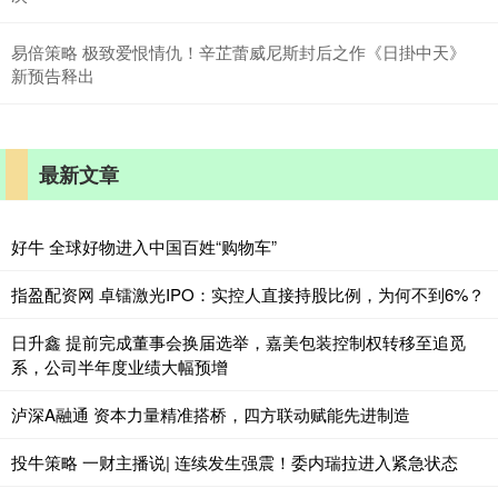
易倍策略 极致爱恨情仇！辛芷蕾威尼斯封后之作《日掛中天》
新预告释出
最新文章
好牛 全球好物进入中国百姓“购物车”
指盈配资网 卓镭激光IPO：实控人直接持股比例，为何不到6%？
日升鑫 提前完成董事会换届选举，嘉美包装控制权转移至追觅
系，公司半年度业绩大幅预增
泸深A融通 资本力量精准搭桥，四方联动赋能先进制造
投牛策略 一财主播说| 连续发生强震！委内瑞拉进入紧急状态