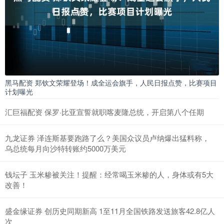
黑马配资 郑钦文荣耀登场！成全运会旗手，人民日报点赞，比赛项目
计划曝光
汇巨福配资 保罗·比亚宣誓就职喀麦隆总统，开启第八个任期
九龙证券 泽连斯基要跑路了么？美国众议员卢纳爆出猛料称，
乌总统每月向沙特转账约5000万美元
钱坛子 玉米糁被关注！提醒：经常喝玉米糁的人，身体或有5大
改善！
盛金缘证券 创历史同期新高 1至11月全国铁路发送旅客42.8亿人
次